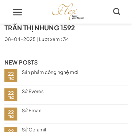
Skip
to
content
TRẦN THỊ NHUNG 1592
08-04-2025
|
Lượt xem : 34
NEW POSTS
Sản phẩm công nghệ mới
22
Th2
Sứ Everes
22
Th2
Sứ Emax
22
Th2
Sứ Ceramil
22