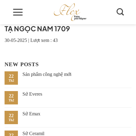
Skip
to
content
TẠ NGỌC NAM 1709
30-05-2025
|
Lượt xem : 43
NEW POSTS
Sản phẩm công nghệ mới
22
Th2
Sứ Everes
22
Th2
Sứ Emax
22
Th2
Sứ Ceramil
22