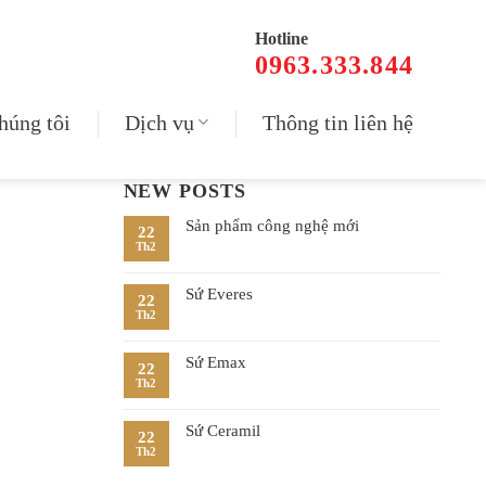
Hotline
0963.333.844
húng tôi
Dịch vụ
Thông tin liên hệ
NEW POSTS
Sản phẩm công nghệ mới
22
Th2
Sứ Everes
22
Th2
Sứ Emax
22
Th2
Sứ Ceramil
22
Th2