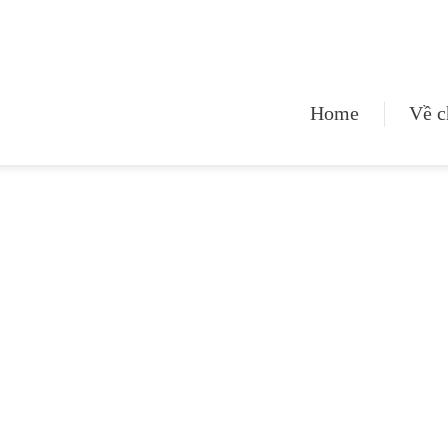
Home
Về c