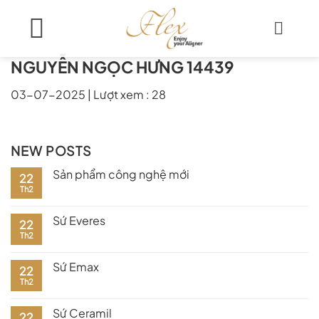
Skip
to
content
NGUYỄN NGỌC HƯNG 14439
03-07-2025
|
Lượt xem : 28
NEW POSTS
Sản phẩm công nghệ mới
22
Th2
Sứ Everes
22
Th2
Sứ Emax
22
Th2
Sứ Ceramil
22