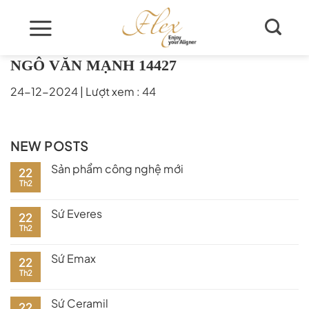
Skip
to
content
NGÔ VĂN MẠNH 14427
24-12-2024
|
Lượt xem : 44
NEW POSTS
Sản phẩm công nghệ mới
22
Th2
Sứ Everes
22
Th2
Sứ Emax
22
Th2
Sứ Ceramil
22