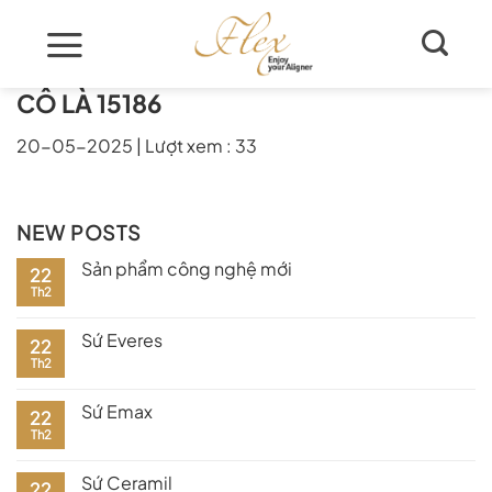
Skip
to
content
CÔ LÀ 15186
20-05-2025
|
Lượt xem : 33
NEW POSTS
Sản phẩm công nghệ mới
22
Th2
Sứ Everes
22
Th2
Sứ Emax
22
Th2
Sứ Ceramil
22