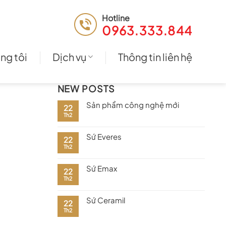
Hotline
0963.333.844
ng tôi
Dịch vụ
Thông tin liên hệ
NEW POSTS
Sản phẩm công nghệ mới
22
Th2
Sứ Everes
22
Th2
Sứ Emax
22
Th2
Sứ Ceramil
22
Th2