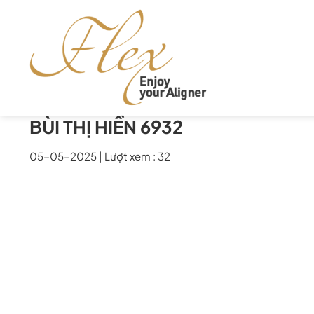
Skip
to
content
BÙI THỊ HIỀN 6932
05-05-2025
|
Lượt xem : 32